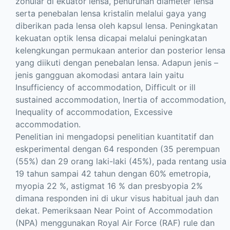
zonular di ekuator lensa, penurunan diameter lensa
serta penebalan lensa kristalin melalui gaya yang
diberikan pada lensa oleh kapsul lensa. Peningkatan
kekuatan optik lensa dicapai melalui peningkatan
kelengkungan permukaan anterior dan posterior lensa
yang diikuti dengan penebalan lensa. Adapun jenis –
jenis gangguan akomodasi antara lain yaitu
Insufficiency of accommodation, Difficult or ill
sustained accommodation, Inertia of accommodation,
Inequality of accommodation, Excessive
accommodation.
Penelitian ini mengadopsi penelitian kuantitatif dan
eskperimental dengan 64 responden (35 perempuan
(55%) dan 29 orang laki-laki (45%), pada rentang usia
19 tahun sampai 42 tahun dengan 60% emetropia,
myopia 22 %, astigmat 16 % dan presbyopia 2%
dimana responden ini di ukur visus habitual jauh dan
dekat. Pemeriksaan Near Point of Accommodation
(NPA) menggunakan Royal Air Force (RAF) rule dan