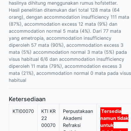
hasilnya dihitung menggunakan rumus hofstetter.
Hasil penelitian ditemukan dari total 128 mata (64
orang), dengan accommodation insufficiency 111 mata
(87%), accommodation excess 12 mata (9%) dan
accommodation normal 5 mata (4%). Dari 77 mata
yang emetropia, accommodation insufficiency
diperoleh 57 mata (90%), accommodation excess 3
mata (5%) accommodation normal 3 mata (5%) pada
visus habitual 6/6 dan accommodation insufficiency
diperoleh 11 mata (79%), accommodation excess 3
mata (21%), accommodation normal 0 mata pada visus
habitual
Ketersediaan
KTI00070
KTI KR
Perpustakaan
Tersedia
22
Akademi
namun tidak
00070
Refraksi
untuk