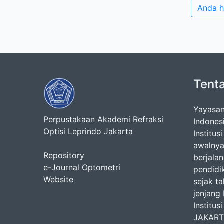
Anda h
Tent
Yayasan
Perpustakaan Akademi Refraksi
Indones
Optisi Leprindo Jakarta
Institus
awalnya
Repository
berjala
e-Journal Optometri
pendidi
Website
sejak t
jenjang 
Institu
JAKARTA