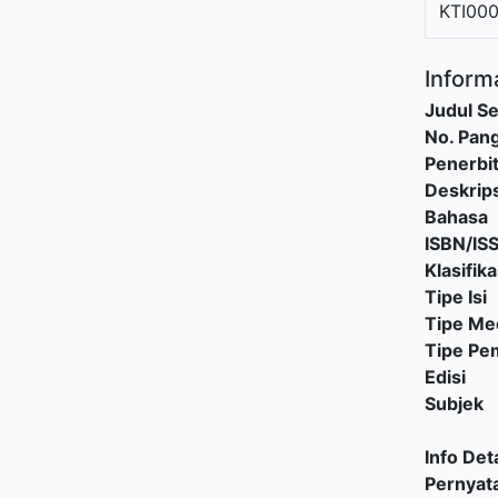
KTI00
Informa
Judul Se
No. Pang
Penerbi
Deskrips
Bahasa
ISBN/IS
Klasifika
Tipe Isi
Tipe Me
Tipe P
Edisi
Subjek
Info Deta
Pernyat