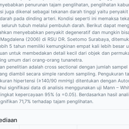
yebabkan penurunan tajam penglihatan, penglihatan kabu
si juga dikenal sebagai tekanan darah tinggi yaitu penyakit
darah pada dinding arteri. Kondisi seperti ini memaksa te
 seluruh tubuh melalui pembuluh darah. Berikut dapat men
ahkan menyebabkan penyakit degeneratif dan mungkin bisa 
 Magdalena (2006) di RSU DR. Soetomo Surabaya, ditemuka
ebih 5 tahun memiliki kemungkinan empat kali lebih besar 
n untuk membedakan detail kecil dari objek dan permuka
ing umum dari orang-orang tunanetra.
n penelitian adalah cross sectional dengan jumlah sampe
ang diambil secara simple random sampling. Pengukuran 
kuran hipertensi (≥140/90 mmHg) ditentukan dengan Auto
ui signifikasi data di analisis menggunakan uji Mann – 
ingkat kepercayaan 95% (α =0.05). Berdasarkan hasil analis
ignifikan 71,7% terhadap tajam penglihatan.
ediaan