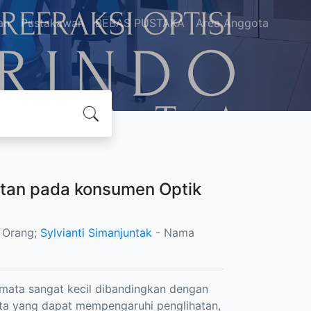
an
Pustakawan
BEBAS PUSTAKA
Area Anggota
atan pada konsumen Optik
 Orang;
Sylvianti Simanjuntak
- Nama
mata sangat kecil dibandingkan dengan
ata yang dapat mempengaruhi penglihatan,