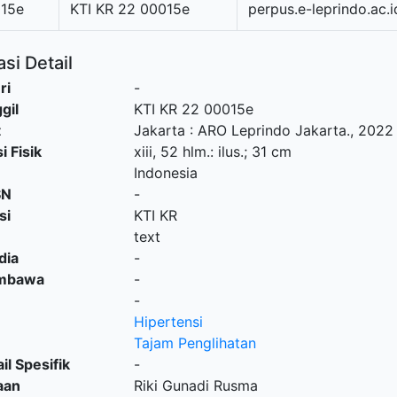
015e
KTI KR 22 00015e
perpus.e-leprindo.ac.i
si Detail
ri
-
gil
KTI KR 22 00015e
t
Jakarta
:
ARO Leprindo Jakarta
.,
2022
i Fisik
xiii, 52 hlm.: ilus.; 31 cm
Indonesia
SN
-
si
KTI KR
text
dia
-
embawa
-
-
Hipertensi
Tajam Penglihatan
il Spesifik
-
aan
Riki Gunadi Rusma