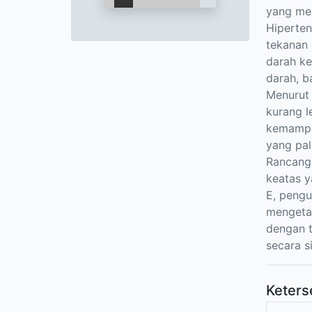
yang men
Hiperten
tekanan 
darah ke
darah, b
Menurut
kurang l
kemampua
yang pal
Rancanga
keatas y
E, pengu
mengetah
dengan t
secara s
Keters