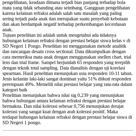
pengelihatan, keadaan dimana terjadi bias panjang terhadap bola
mata yang tidak sebanding atau seimbang. Gangguan pengelihatan
karena kelainan refraksi adalah salah satu masalah yang paling
sering terjadi pada anak dan merupakan suatu penyebab kebutaan
dan akan berdampak negatif terhadap perkembangan kecerdasan
anak.
Tujuan penelitian ini adalah untuk mengetahui ada tidaknya
hubungan kelainan refraksi dengan prestasi belajar siswa kelas v di
SD Negeri 1 Pongo. Penelitian ini menggunakan metode analitik
dan rancangan desain cross sectional. Data dikumpulkan dengan
cara memeriksa mata anak dengan menggunakan snellen chart, trial
lens dan trial frame. Sampel berjumlah 65 responden yang terepilih
dengan teknik total sampling. Data dianalisis dengan uji korelasi
spearman. Hasil penelitian menunjukan usia responden 10-11 tahun.
Jenis kelamin laki-laki sangat dominan yaitu 51% diikuti responden
perempuan 49%. Memelili nilai prestasi belajar yang rata-rata dalam
kategori baik
Penelitian menunjukan bahwa nilai sig 0,239 yang menunjukan
bahwa hubungan antara kelainan refraksi dengan prestasi belajar
bermakna. Dan nilai kolerasi sebesar 0,756 menunjukan derajat
kolerasi yang sangat kuat dengan arah kolerasi positif. Maka
terdapat hubungan kelainan refraksi dengan prestasi belajar siswa di
SD Negeri 1 pongo.