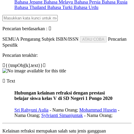
Bahasa Jepang
Bahasa Melayu
Bahasa Persia
Bahasa Rusia
Bahasa Thailand
Bahasa Turki
Bahasa Urdu
Pencarian berdasarkan :
SEMUA
Pengarang
Subjek
ISBN/ISSN
Pencarian
ATAU COBA
Spesifik
Pencarian terakhir:
{{tmpObj[k].text}}
Text
Hubungan kelainan refraksi dengan prestasi
belajar siswa kelas V di SD Negeri 1 Pongo 2020
Sri Rahyuni Aulia
- Nama Orang;
Mohammad Husein
-
Nama Orang;
Sylvianti Simanjuntak
- Nama Orang;
Kelainan refraksi merupakan salah satu jenis gangguan