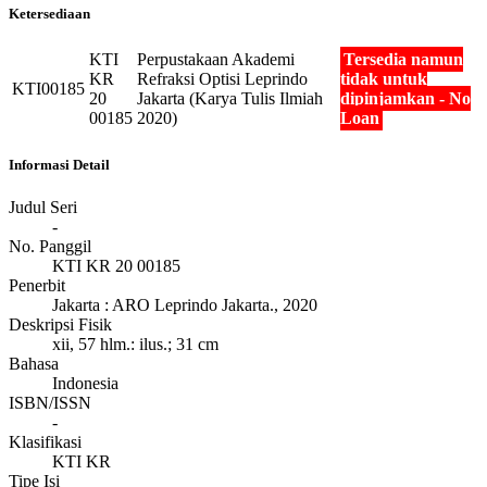
Ketersediaan
KTI
Perpustakaan Akademi
Tersedia namun
KR
Refraksi Optisi Leprindo
tidak untuk
KTI00185
20
Jakarta (Karya Tulis Ilmiah
dipinjamkan - No
00185
2020)
Loan
Informasi Detail
Judul Seri
-
No. Panggil
KTI KR 20 00185
Penerbit
Jakarta
:
ARO Leprindo Jakarta
.,
2020
Deskripsi Fisik
xii, 57 hlm.: ilus.; 31 cm
Bahasa
Indonesia
ISBN/ISSN
-
Klasifikasi
KTI KR
Tipe Isi