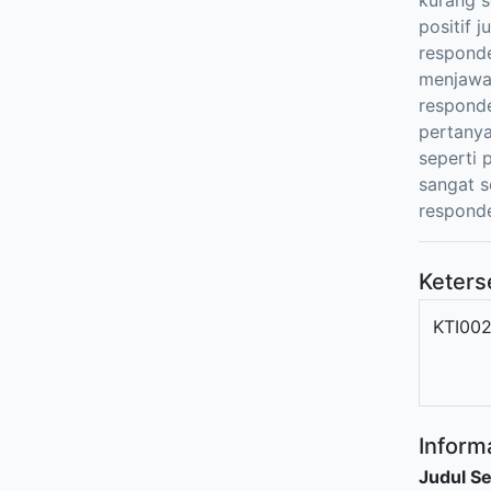
kurang s
positif 
responde
menjawab
responde
pertany
seperti
sangat s
responde
Keters
KTI00
Informa
Judul Se