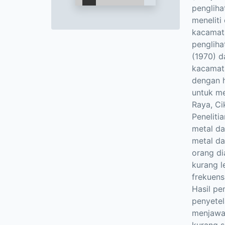
pengliha
meneliti
kacamat
pengliha
(1970) d
kacamat
dengan h
untuk me
Raya, Ci
Peneliti
metal da
metal da
orang di
kurang l
frekuensi
Hasil pe
penyetel
menjawab