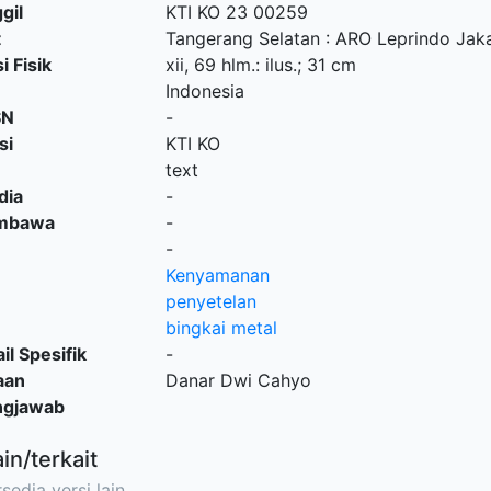
gil
KTI KO 23 00259
t
Tangerang Selatan
:
ARO Leprindo Jak
i Fisik
xii, 69 hlm.: ilus.; 31 cm
Indonesia
SN
-
si
KTI KO
text
dia
-
embawa
-
-
Kenyamanan
penyetelan
bingkai metal
il Spesifik
-
aan
Danar Dwi Cahyo
ngjawab
ain/terkait
sedia versi lain