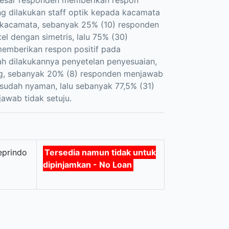
n besar responden memberikan respon
g dilakukan staff optik kepada kacamata
i kacamata, sebanyak 25% (10) responden
l dengan simetris, lalu 75% (30)
emberikan respon positif pada
 dilakukannya penyetelan penyesuaian,
g, sebanyak 20% (8) responden menjawab
sudah nyaman, lalu sebanyak 77,5% (31)
awab tidak setuju.
eprindo
Tersedia namun tidak untuk
dipinjamkan - No Loan