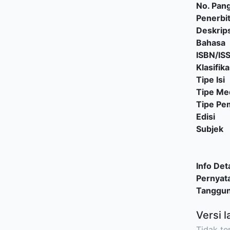
No. Pang
Penerbi
Deskrips
Bahasa
ISBN/IS
Klasifika
Tipe Isi
Tipe Me
Tipe P
Edisi
Subjek
Info Deta
Pernyat
Tanggu
Versi l
Tidak ter