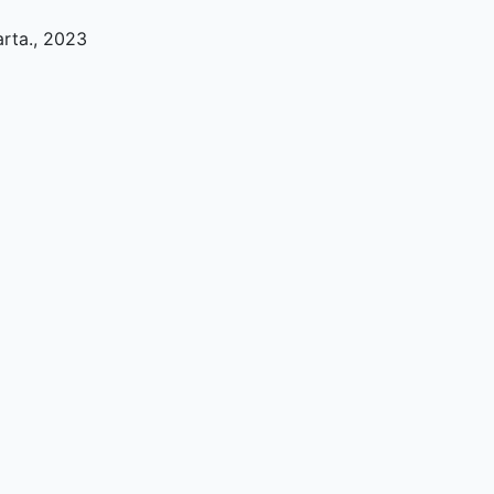
arta
.,
2023