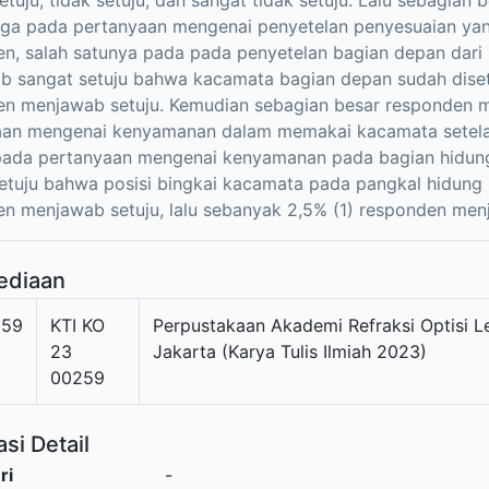
etuju, tidak setuju, dan sangat tidak setuju. Lalu sebagia
juga pada pertanyaan mengenai penyetelan penyesuaian yan
n, salah satunya pada pada penyetelan bagian depan dar
 sangat setuju bahwa kacamata bagian depan sudah disete
n menjawab setuju. Kemudian sebagian besar responden m
aan mengenai kenyamanan dalam memakai kacamata setelah
 pada pertanyaan mengenai kenyamanan pada bagian hidun
etuju bahwa posisi bingkai kacamata pada pangkal hidung 
n menjawab setuju, lalu sebanyak 2,5% (1) responden menj
ediaan
259
KTI KO
Perpustakaan Akademi Refraksi Optisi L
23
Jakarta (Karya Tulis Ilmiah 2023)
00259
si Detail
ri
-