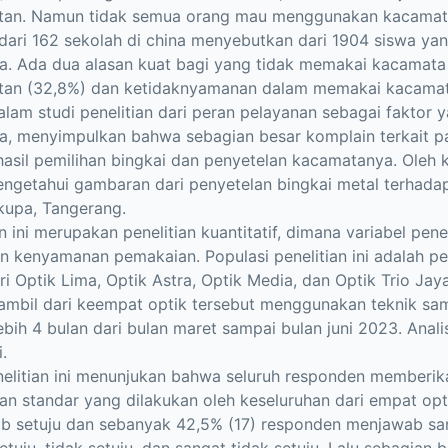
tan. Namun tidak semua orang mau menggunakan kacamata, 
 dari 162 sekolah di china menyebutkan dari 1904 siswa yan
a. Ada dua alasan kuat bagi yang tidak memakai kacamat
tan (32,8%) dan ketidaknyamanan dalam memakai kacamata 
alam studi penelitian dari peran pelayanan sebagai fakt
a, menyimpulkan bahwa sebagian besar komplain terkait 
asil pemilihan bingkai dan penyetelan kacamatanya. Oleh kar
ngetahui gambaran dari penyetelan bingkai metal terhada
kupa, Tangerang.
an ini merupakan penelitian kuantitatif, dimana variabel pene
n kenyamanan pemakaian. Populasi penelitian ini adalah 
ri Optik Lima, Optik Astra, Optik Media, dan Optik Trio Jay
ambil dari keempat optik tersebut menggunakan teknik sampl
ebih 4 bulan dari bulan maret sampai bulan juni 2023. Anali
.
nelitian ini menunjukan bahwa seluruh responden memberik
an standar yang dilakukan oleh keseluruhan dari empat o
 setuju dan sebanyak 42,5% (17) responden menjawab san