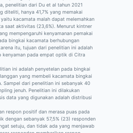
penelitian dari Du et al tahun 2021
g diteliti, hanya 41,7% yang memakai
a yaitu kacamata malah dapat melemahkan
saat aktivitas (23,6%). Menurut kintner
or yang mempengaruhi kenyamanan pemakai
pada bingkai kacamata berhubungan
ena itu, tujuan dari penelitian ini adalah
p kenyaman pada empat optik di Citra
litian ini adalah penyetelan pada bingkai
pelanggan yang membeli kacamata bingkai
a. Sampel dari penelitian ini sebanyak 40
ing jenuh. Penelitian ini dilakukan
sis data yang digunakan adalah distribusi
an respon positif dan merasa puas pada
ptik dengan sebanyak 57,5% (23) responden
gat setuju, dan tidak ada yang menjawab