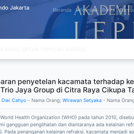
ndo Jakarta
Beranda
Informasi
Berita
Bantu
ran penyetelan kacamata terhadap k
 Trio Jaya Group di Citra Raya Cikupa 
 Dwi Cahyo
- Nama Orang;
Wirawan Setyaka
- Nama Oran
World Health Organization (WHO) pada tahun 2010, diseb
i gangguan penglihatan dan diantaranya ada kelainan ref
a). Pada penanganan kelainan refraksi, kacamata menjadi so