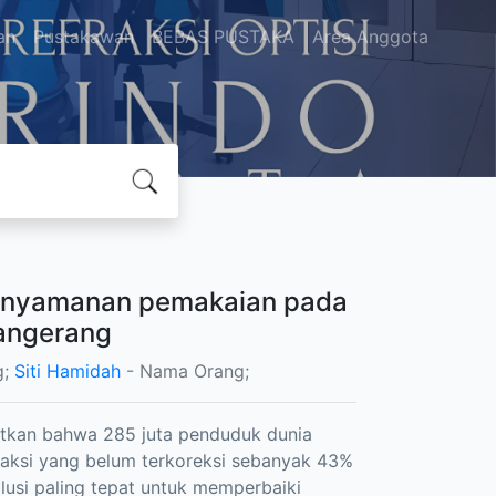
an
Pustakawan
BEBAS PUSTAKA
Area Anggota
enyamanan pemakaian pada
Tangerang
g;
Siti Hamidah
- Nama Orang;
utkan bahwa 285 juta penduduk dunia
raksi yang belum terkoreksi sebanyak 43%
lusi paling tepat untuk memperbaiki