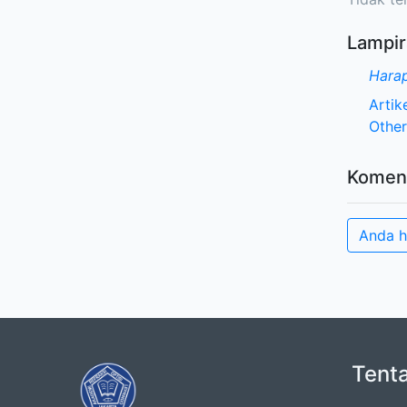
Lampir
Harap
Artik
Other
Komen
Anda h
Tent