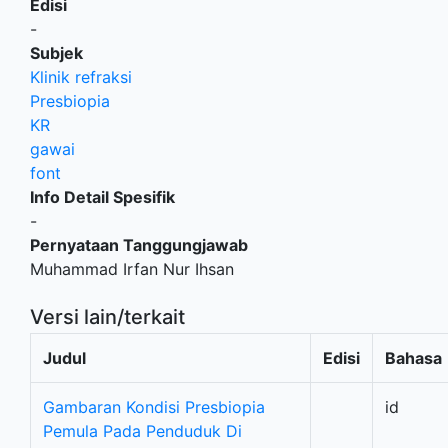
Edisi
-
Subjek
Klinik refraksi
Presbiopia
KR
gawai
font
Info Detail Spesifik
-
Pernyataan Tanggungjawab
Muhammad Irfan Nur Ihsan
Versi lain/terkait
Judul
Edisi
Bahasa
Gambaran Kondisi Presbiopia
id
Pemula Pada Penduduk Di