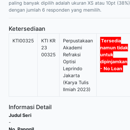
paling banyak dipilih adalah ukuran XS atau 10pt (38%)
dengan jumlah 6 responden yang memilih.
Ketersediaan
KTI00325
KTI KR
Perpustakaan
Tersedia
23
Akademi
namun tidak
00325
Refraksi
untuk
Optisi
dipinjamkan
Leprindo
- No Loan
Jakarta
(Karya Tulis
Ilmiah 2023)
Informasi Detail
Judul Seri
-
No. Panggil