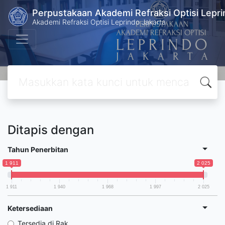
Perpustakaan Akademi Refraksi Optisi Lepri
Akademi Refraksi Optisi Leprindo Jakarta
Ditapis dengan
Tahun Penerbitan
1 911
2 025
1 911
1 940
1 968
1 997
2 025
Ketersediaan
Tersedia di Rak