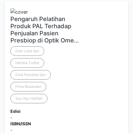
Pengaruh Pelatihan
Produk PAL Terhadap
Penjualan Pasien
Presbiop di Optik Ome…
Dian Leila Sari
Hendra Yudha
Dina Purnama Sari
Fitria Wulandari
Suci Nur Hafifah
Edisi
-
ISBN/ISSN
-