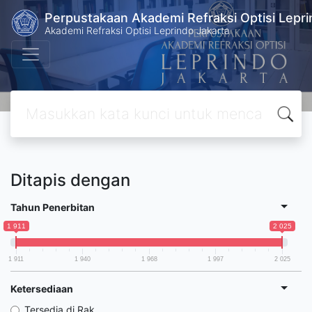
Perpustakaan Akademi Refraksi Optisi Lepri
Akademi Refraksi Optisi Leprindo Jakarta
Ditapis dengan
Tahun Penerbitan
1 911
2 025
1 911
1 940
1 968
1 997
2 025
Ketersediaan
Tersedia di Rak