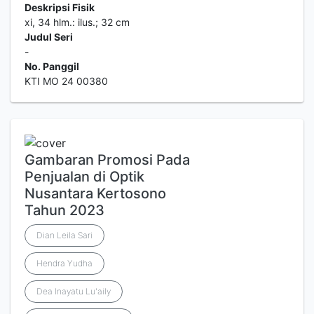
Deskripsi Fisik
xi, 34 hlm.: ilus.; 32 cm
Judul Seri
-
No. Panggil
KTI MO 24 00380
Gambaran Promosi Pada
Penjualan di Optik
Nusantara Kertosono
Tahun 2023
Dian Leila Sari
Hendra Yudha
Dea Inayatu Lu'aily